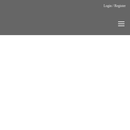
Login / Register
Home
Testimonials
I can be
unstoppable
TESTIMONIALS