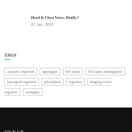
Head & Chest Voice: Really?
02
Jun,
2020
TAGS
acoustic registers
appoggio
bel canto
bel canto reimagined
laryngeal registers
phonation
registers
singing voice
registers
sostegno